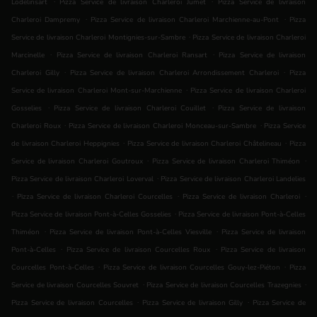
.
.
Lodelinsart
Pizza Service de livraison Charleroi Jumet
Pizza Service de livraison
.
.
Charleroi Dampremy
Pizza Service de livraison Charleroi Marchienne-au-Pont
Pizza
.
Service de livraison Charleroi Montignies-sur-Sambre
Pizza Service de livraison Charleroi
.
.
Marcinelle
Pizza Service de livraison Charleroi Ransart
Pizza Service de livraison
.
.
Charleroi Gilly
Pizza Service de livraison Charleroi Arrondissement Charleroi
Pizza
.
Service de livraison Charleroi Mont-sur-Marchienne
Pizza Service de livraison Charleroi
.
.
Gosselies
Pizza Service de livraison Charleroi Couillet
Pizza Service de livraison
.
.
Charleroi Roux
Pizza Service de livraison Charleroi Monceau-sur-Sambre
Pizza Service
.
.
de livraison Charleroi Heppignies
Pizza Service de livraison Charleroi Châtelineau
Pizza
.
.
Service de livraison Charleroi Goutroux
Pizza Service de livraison Charleroi Thiméon
.
Pizza Service de livraison Charleroi Loverval
Pizza Service de livraison Charleroi Landelies
.
.
.
Pizza Service de livraison Charleroi Courcelles
Pizza Service de livraison Charleroi
.
Pizza Service de livraison Pont-à-Celles Gosselies
Pizza Service de livraison Pont-à-Celles
.
.
Thiméon
Pizza Service de livraison Pont-à-Celles Viesville
Pizza Service de livraison
.
.
Pont-à-Celles
Pizza Service de livraison Courcelles Roux
Pizza Service de livraison
.
.
Courcelles Pont-à-Celles
Pizza Service de livraison Courcelles Gouy-lez-Piéton
Pizza
.
.
Service de livraison Courcelles Souvret
Pizza Service de livraison Courcelles Trazegnies
.
.
Pizza Service de livraison Courcelles
Pizza Service de livraison Gilly
Pizza Service de