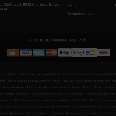
e Châtelet 4, 6042 Charleroi, Belgium
Menu
33 46
Contactez-nous
MOYENS DE PAIEMENT ACCEPTÉS
.
.
eroi Lodelinsart
Pizza Service de livraison Charleroi Jumet
Pizza Service de livraison Charlero
.
.
.
nelle
Pizza Service de livraison Charleroi Ransart
Pizza Service de livraison Charleroi Gilly
Pi
.
.
za Service de livraison Charleroi Couillet
Pizza Service de livraison Charleroi Roux
Pizza Ser
.
.
ison Charleroi Goutroux
Pizza Service de livraison Charleroi Thiméon
Pizza Service de livrais
.
.
livraison Pont-à-Celles Gosselies
Pizza Service de livraison Pont-à-Celles Thiméon
Pizza Servi
.
.
lles
Pizza Service de livraison Courcelles Gouy-lez-Piéton
Pizza Service de livraison Courcell
.
.
a Service de livraison Fleurus Heppignies
Pizza Service de livraison Fleurus Wangenies
Pizza Se