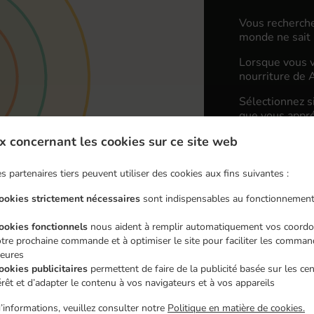
Vous recherche
monde ne sait 
Lorsque vous v
nourriture de A
Sélectionnez s
que vous appréc
x concernant les cookies sur ce site web
Frais de li
s partenaires tiers peuvent utiliser des cookies aux fins suivantes :
Zone 1
, Mi
cookies strictement nécessaires
sont indispensables au fonctionnement
Zone 2
, Mi
cookies fonctionnels
nous aident à remplir automatiquement vos coordo
Zone 3
, Mi
tre prochaine commande et à optimiser le site pour faciliter les comma
ieures
ookies publicitaires
permettent de faire de la publicité basée sur les ce
érêt et d’adapter le contenu à vos navigateurs et à vos appareils
’informations, veuillez consulter notre
Politique en matière de cookies.