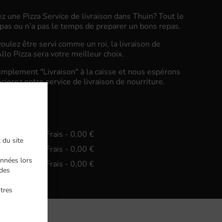
z une Pizza Service de livraison dans Thuin? Tout le
pas ou n’a pas le temps de preparer un bons repas.
oulez être servi comme un roi, la livraison de
llo Pizza sera votre meilleur choix.
implement "Livraison" à la caisse et nous espérons
ierez notre service de livraison de nourriture.
vraison
n. - 15,00 €, Frais - 0,00 €
 du site
n. - 30,00 €, Frais - 0,00 €
nnées lors
n. - 45,00 €, Frais - 0,00 €
ndes
ntres