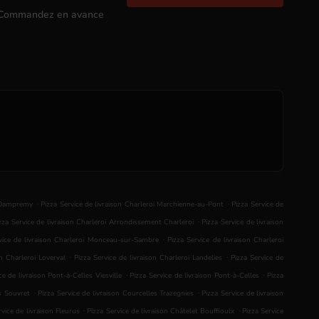
Commandez en avance
.
.
i Dampremy
Pizza Service de livraison Charleroi Marchienne-au-Pont
Pizza Service de
.
zza Service de livraison Charleroi Arrondissement Charleroi
Pizza Service de livraison
.
vice de livraison Charleroi Monceau-sur-Sambre
Pizza Service de livraison Charleroi
.
.
on Charleroi Loverval
Pizza Service de livraison Charleroi Landelies
Pizza Service de
.
.
ce de livraison Pont-à-Celles Viesville
Pizza Service de livraison Pont-à-Celles
Pizza
.
.
es Souvret
Pizza Service de livraison Courcelles Trazegnies
Pizza Service de livraison
.
.
rvice de livraison Fleurus
Pizza Service de livraison Châtelet Bouffioulx
Pizza Service