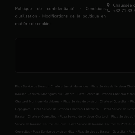
Chaussée d
.
Politique de confidentialité
Conditions
+32 71 33 
.
d'utilisation
Modifications de la politique en
matière de cookies
.
Pizza Service de livraison Charleroi Jumet Hamendes
Pizza Service de livraison Charl
.
livraison Charleroi Montignies-sur-Sambre
Pizza Service de livraison Charleroi Marci
.
.
Charleroi Mont-sur-Marchienne
Pizza Service de livraison Charleroi Gosselies
Piz
.
.
Heppignies
Pizza Service de livraison Charleroi Châtelineau
Pizza Service de livra
.
.
livraison Charleroi Courcelles
Pizza Service de livraison Charleroi
Pizza Service de 
.
Service de livraison Courcelles Roux
Pizza Service de livraison Courcelles Pont-à-Ce
.
.
.
Courcelles
Pizza Service de livraison Gilly
Pizza Service de livraison Gosselies
Pizz