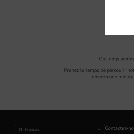
Co
Oui, nous somme
Prenez le temps de parcourir not
environ une minute 
Contactez-n