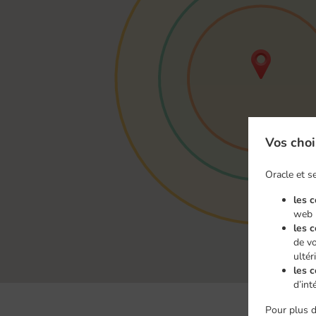
Vos choi
Oracle et se
les 
web
les 
de vo
ultér
les c
d’int
Pour plus d