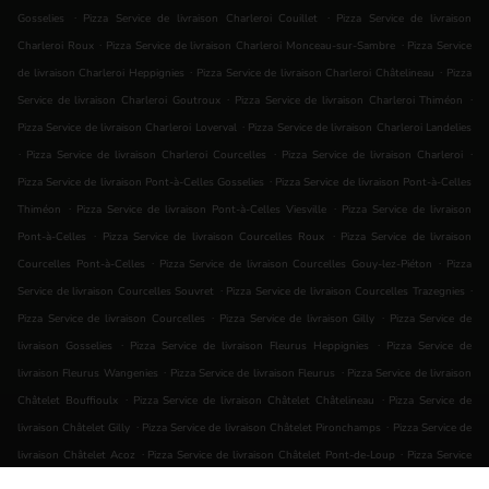
.
.
Gosselies
Pizza Service de livraison Charleroi Couillet
Pizza Service de livraison
.
.
Charleroi Roux
Pizza Service de livraison Charleroi Monceau-sur-Sambre
Pizza Service
.
.
de livraison Charleroi Heppignies
Pizza Service de livraison Charleroi Châtelineau
Pizza
.
.
Service de livraison Charleroi Goutroux
Pizza Service de livraison Charleroi Thiméon
.
Pizza Service de livraison Charleroi Loverval
Pizza Service de livraison Charleroi Landelies
.
.
.
Pizza Service de livraison Charleroi Courcelles
Pizza Service de livraison Charleroi
.
Pizza Service de livraison Pont-à-Celles Gosselies
Pizza Service de livraison Pont-à-Celles
.
.
Thiméon
Pizza Service de livraison Pont-à-Celles Viesville
Pizza Service de livraison
.
.
Pont-à-Celles
Pizza Service de livraison Courcelles Roux
Pizza Service de livraison
.
.
Courcelles Pont-à-Celles
Pizza Service de livraison Courcelles Gouy-lez-Piéton
Pizza
.
.
Service de livraison Courcelles Souvret
Pizza Service de livraison Courcelles Trazegnies
.
.
Pizza Service de livraison Courcelles
Pizza Service de livraison Gilly
Pizza Service de
.
.
livraison Gosselies
Pizza Service de livraison Fleurus Heppignies
Pizza Service de
.
.
livraison Fleurus Wangenies
Pizza Service de livraison Fleurus
Pizza Service de livraison
.
.
Châtelet Bouffioulx
Pizza Service de livraison Châtelet Châtelineau
Pizza Service de
.
.
livraison Châtelet Gilly
Pizza Service de livraison Châtelet Pironchamps
Pizza Service de
.
.
livraison Châtelet Acoz
Pizza Service de livraison Châtelet Pont-de-Loup
Pizza Service
.
.
de livraison Châtelet
Pizza Service de livraison Montigny-le-Tilleul Montignies-Le-Tilleul