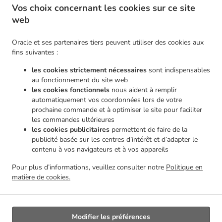
Vos choix concernant les cookies sur ce site
.
Pizza Service de livraison Montigny-le-Tilleul Landelies
Pizza Service de livraison
web
.
Montigny-le-Tilleul Mont-sur-Marchienne
Pizza Service de livraison Montigny-le-Tilleul
.
.
Monceau-sur-Sambre
Pizza Service de livraison Montigny-le-Tilleul
Pizza Service de
Oracle et ses partenaires tiers peuvent utiliser des cookies aux
.
.
livraison Châtelineau
Pizza Service de livraison Les Bons Villers Wayaux
Pizza Service de
fins suivantes :
.
livraison Les Bons Villers Frasnes-lez-Gosselies
Pizza Service de livraison Les Bons
les cookies strictement nécessaires
sont indispensables
.
.
Villers Thiméon
Pizza Service de livraison Les Bons Villers Heppignies
Pizza Service de
au fonctionnement du site web
.
.
livraison Les Bons Villers Mellet
Pizza Service de livraison Les Bons Villers
Pizza Service
les cookies fonctionnels
nous aident à remplir
.
.
de livraison Gerpinnes Loverval
Pizza Service de livraison Gerpinnes Acoz
Pizza Service
automatiquement vos coordonnées lors de votre
.
.
prochaine commande et à optimiser le site pour faciliter
de livraison Gerpinnes
Pizza Service de livraison Farciennes Fleurus
Pizza Service de
les commandes ultérieures
.
.
livraison Farciennes Pironchamps
Pizza Service de livraison Farciennes Châtelineau
Pizza
les cookies publicitaires
permettent de faire de la
.
Service de livraison Farciennes
Pizza Service de livraison Fontaine-l'Évêque Fontaine-
publicité basée sur les centres d’intérêt et d’adapter le
.
.
L'Évêque
Pizza Service de livraison Fontaine-l'Évêque Leernes
Pizza Service de livraison
contenu à vos navigateurs et à vos appareils
.
.
Fontaine-l'Évêque Forchies-la-Marche
Pizza Service de livraison Fontaine-l'Évêque
Pizza
Pour plus d’informations, veuillez consulter notre
Politique en
.
.
Service de livraison Thuin Gozée
Pizza Service de livraison Thuin
Pizza Service de
matière de cookies.
.
.
livraison Aiseau-Presles Pont-de-Loup
Pizza Service de livraison Aiseau-Presles
Livraison de nourriture à emporter
Modifier les préférences