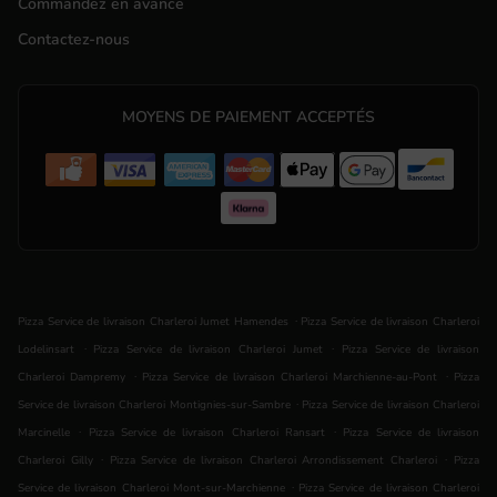
Commandez en avance
Contactez-nous
MOYENS DE PAIEMENT ACCEPTÉS
.
Pizza Service de livraison Charleroi Jumet Hamendes
Pizza Service de livraison Charleroi
.
.
Lodelinsart
Pizza Service de livraison Charleroi Jumet
Pizza Service de livraison
.
.
Charleroi Dampremy
Pizza Service de livraison Charleroi Marchienne-au-Pont
Pizza
.
Service de livraison Charleroi Montignies-sur-Sambre
Pizza Service de livraison Charleroi
.
.
Marcinelle
Pizza Service de livraison Charleroi Ransart
Pizza Service de livraison
.
.
Charleroi Gilly
Pizza Service de livraison Charleroi Arrondissement Charleroi
Pizza
.
Service de livraison Charleroi Mont-sur-Marchienne
Pizza Service de livraison Charleroi