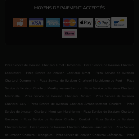
MOYENS DE PAIEMENT ACCEPTÉS
.
Pizza Service de livraison Charleroi Jumet Hamendes
Pizza Service de livraison Charleroi
.
.
Lodelinsart
Pizza Service de livraison Charleroi Jumet
Pizza Service de livraison
.
.
Charleroi Dampremy
Pizza Service de livraison Charleroi Marchienne-au-Pont
Pizza
.
Service de livraison Charleroi Montignies-sur-Sambre
Pizza Service de livraison Charleroi
.
.
Marcinelle
Pizza Service de livraison Charleroi Ransart
Pizza Service de livraison
.
.
Charleroi Gilly
Pizza Service de livraison Charleroi Arrondissement Charleroi
Pizza
.
Service de livraison Charleroi Mont-sur-Marchienne
Pizza Service de livraison Charleroi
.
.
Gosselies
Pizza Service de livraison Charleroi Couillet
Pizza Service de livraison
.
.
Charleroi Roux
Pizza Service de livraison Charleroi Monceau-sur-Sambre
Pizza Service
.
.
de livraison Charleroi Heppignies
Pizza Service de livraison Charleroi Châtelineau
Pizza