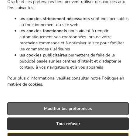
Oracle et ses partenaires tiers peuvent utiliser des cookies aux
.
.
livraison Châtelineau
Pizza Service de livraison Les Bons Villers Wayaux
Pizza Service de
fins suivantes :
.
livraison Les Bons Villers Frasnes-lez-Gosselies
Pizza Service de livraison Les Bons
les cookies strictement nécessaires
sont indispensables
.
.
Villers Thiméon
Pizza Service de livraison Les Bons Villers Heppignies
Pizza Service de
au fonctionnement du site web
.
.
livraison Les Bons Villers Mellet
Pizza Service de livraison Les Bons Villers
Pizza Service
les cookies fonctionnels
nous aident à remplir
.
.
de livraison Gerpinnes Loverval
Pizza Service de livraison Gerpinnes Acoz
Pizza Service
automatiquement vos coordonnées lors de votre
.
.
prochaine commande et à optimiser le site pour faciliter
de livraison Gerpinnes
Pizza Service de livraison Farciennes Fleurus
Pizza Service de
les commandes ultérieures
.
.
livraison Farciennes Pironchamps
Pizza Service de livraison Farciennes Châtelineau
Pizza
les cookies publicitaires
permettent de faire de la
.
Service de livraison Farciennes
Pizza Service de livraison Fontaine-l'Évêque Fontaine-
publicité basée sur les centres d’intérêt et d’adapter le
.
.
L'Évêque
Pizza Service de livraison Fontaine-l'Évêque Leernes
Pizza Service de livraison
contenu à vos navigateurs et à vos appareils
.
.
Fontaine-l'Évêque Forchies-la-Marche
Pizza Service de livraison Fontaine-l'Évêque
Pizza
Pour plus d’informations, veuillez consulter notre
Politique en
.
.
Service de livraison Thuin Gozée
Pizza Service de livraison Thuin
Pizza Service de
matière de cookies.
.
.
livraison Aiseau-Presles Pont-de-Loup
Pizza Service de livraison Aiseau-Presles
Livraison de nourriture à emporter
Modifier les préférences
Géré par:
Tout refuser
Créateur du site | DRJ Digital Company | contact@drjdigitalcompany.be