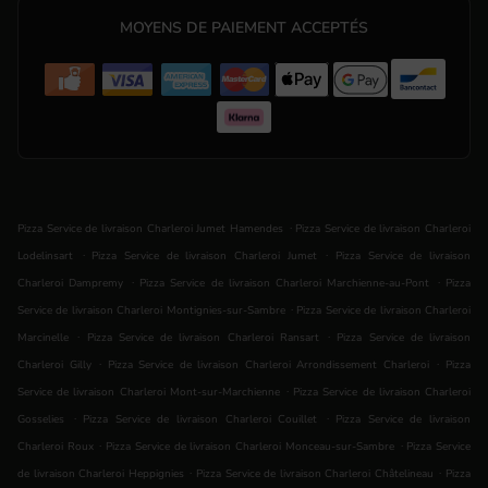
MOYENS DE PAIEMENT ACCEPTÉS
.
Pizza Service de livraison Charleroi Jumet Hamendes
Pizza Service de livraison Charleroi
.
.
Lodelinsart
Pizza Service de livraison Charleroi Jumet
Pizza Service de livraison
.
.
Charleroi Dampremy
Pizza Service de livraison Charleroi Marchienne-au-Pont
Pizza
.
Service de livraison Charleroi Montignies-sur-Sambre
Pizza Service de livraison Charleroi
.
.
Marcinelle
Pizza Service de livraison Charleroi Ransart
Pizza Service de livraison
.
.
Charleroi Gilly
Pizza Service de livraison Charleroi Arrondissement Charleroi
Pizza
.
Service de livraison Charleroi Mont-sur-Marchienne
Pizza Service de livraison Charleroi
.
.
Gosselies
Pizza Service de livraison Charleroi Couillet
Pizza Service de livraison
.
.
Charleroi Roux
Pizza Service de livraison Charleroi Monceau-sur-Sambre
Pizza Service
.
.
de livraison Charleroi Heppignies
Pizza Service de livraison Charleroi Châtelineau
Pizza