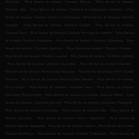
.
.
Marcinelle
Pizza Service de livraison Charleroi Ransart
Pizza Service de livraison
.
.
Charleroi Gilly
Pizza Service de livraison Charleroi Arrondissement Charleroi
Pizza
.
Service de livraison Charleroi Mont-sur-Marchienne
Pizza Service de livraison Charleroi
.
.
Gosselies
Pizza Service de livraison Charleroi Couillet
Pizza Service de livraison
.
.
Charleroi Roux
Pizza Service de livraison Charleroi Monceau-sur-Sambre
Pizza Service
.
.
de livraison Charleroi Heppignies
Pizza Service de livraison Charleroi Châtelineau
Pizza
.
.
Service de livraison Charleroi Goutroux
Pizza Service de livraison Charleroi Thiméon
.
Pizza Service de livraison Charleroi Loverval
Pizza Service de livraison Charleroi Landelies
.
.
.
Pizza Service de livraison Charleroi Courcelles
Pizza Service de livraison Charleroi
.
Pizza Service de livraison Pont-à-Celles Gosselies
Pizza Service de livraison Pont-à-Celles
.
.
Thiméon
Pizza Service de livraison Pont-à-Celles Viesville
Pizza Service de livraison
.
.
Pont-à-Celles
Pizza Service de livraison Courcelles Roux
Pizza Service de livraison
.
.
Courcelles Pont-à-Celles
Pizza Service de livraison Courcelles Gouy-lez-Piéton
Pizza
.
.
Service de livraison Courcelles Souvret
Pizza Service de livraison Courcelles Trazegnies
.
.
Pizza Service de livraison Courcelles
Pizza Service de livraison Gilly
Pizza Service de
.
.
livraison Gosselies
Pizza Service de livraison Fleurus Heppignies
Pizza Service de
.
.
livraison Fleurus Wangenies
Pizza Service de livraison Fleurus
Pizza Service de livraison
.
.
Châtelet Bouffioulx
Pizza Service de livraison Châtelet Châtelineau
Pizza Service de