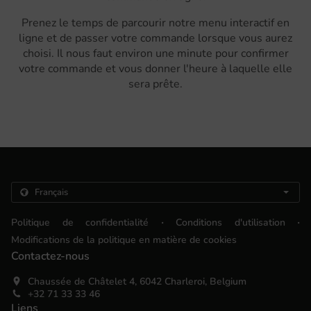
Prenez le temps de parcourir notre menu interactif en
ligne et de passer votre commande lorsque vous aurez
choisi. Il nous faut environ une minute pour confirmer
votre commande et vous donner l'heure à laquelle elle
sera prête.
.
.
Politique de confidentialité
Conditions d'utilisation
Modifications de la politique en matière de cookies
Contactez-nous
Chaussée de Châtelet 4, 6042 Charleroi, Belgium
+32 71 33 33 46
Liens