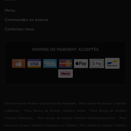
Menu
Commandez en avance
Contactez-nous
MOYENS DE PAIEMENT ACCEPTÉS
.
Pizza Service de livraison Charleroi Jumet Hamendes
Pizza Service de livraison Charleroi
.
.
Lodelinsart
Pizza Service de livraison Charleroi Jumet
Pizza Service de livraison
.
.
Charleroi Dampremy
Pizza Service de livraison Charleroi Marchienne-au-Pont
Pizza
.
Service de livraison Charleroi Montignies-sur-Sambre
Pizza Service de livraison Charleroi