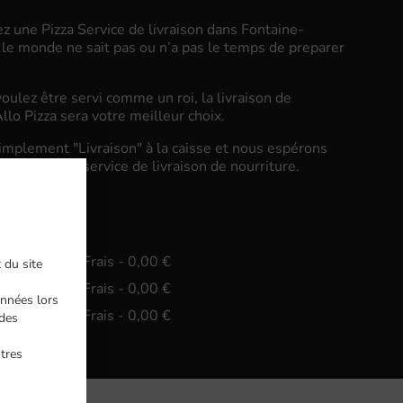
z une Pizza Service de livraison dans Fontaine-
 le monde ne sait pas ou n’a pas le temps de preparer
oulez être servi comme un roi, la livraison de
llo Pizza sera votre meilleur choix.
implement "Livraison" à la caisse et nous espérons
ierez notre service de livraison de nourriture.
vraison
n. - 15,00 €, Frais - 0,00 €
 du site
n. - 30,00 €, Frais - 0,00 €
nnées lors
n. - 45,00 €, Frais - 0,00 €
ndes
ntres