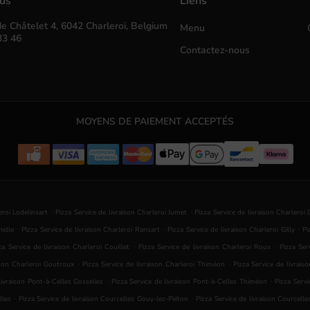
ous
Liens
e Châtelet 4, 6042 Charleroi, Belgium
Menu
33 46
Contactez-nous
MOYENS DE PAIEMENT ACCEPTÉS
.
.
eroi Lodelinsart
Pizza Service de livraison Charleroi Jumet
Pizza Service de livraison Charlero
.
.
.
nelle
Pizza Service de livraison Charleroi Ransart
Pizza Service de livraison Charleroi Gilly
Pi
.
.
za Service de livraison Charleroi Couillet
Pizza Service de livraison Charleroi Roux
Pizza Ser
.
.
ison Charleroi Goutroux
Pizza Service de livraison Charleroi Thiméon
Pizza Service de livrais
.
.
livraison Pont-à-Celles Gosselies
Pizza Service de livraison Pont-à-Celles Thiméon
Pizza Servi
.
.
lles
Pizza Service de livraison Courcelles Gouy-lez-Piéton
Pizza Service de livraison Courcell