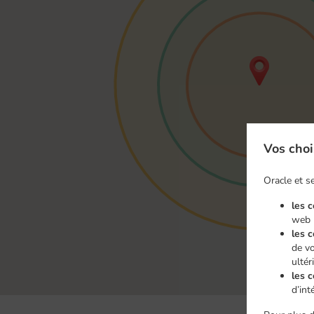
Vos choi
Oracle et se
les 
web
les 
de vo
ultér
les c
d’int