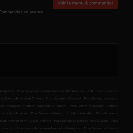
Voir le menu & commander
Commandez en avance
.
.
i Dampremy
Pizza Service de livraison Charleroi Marchienne-au-Pont
Pizza Service de
.
zza Service de livraison Charleroi Arrondissement Charleroi
Pizza Service de livraison
.
vice de livraison Charleroi Monceau-sur-Sambre
Pizza Service de livraison Charleroi
.
.
on Charleroi Loverval
Pizza Service de livraison Charleroi Landelies
Pizza Service de
.
.
ce de livraison Pont-à-Celles Viesville
Pizza Service de livraison Pont-à-Celles
Pizza
.
.
es Souvret
Pizza Service de livraison Courcelles Trazegnies
Pizza Service de livraison