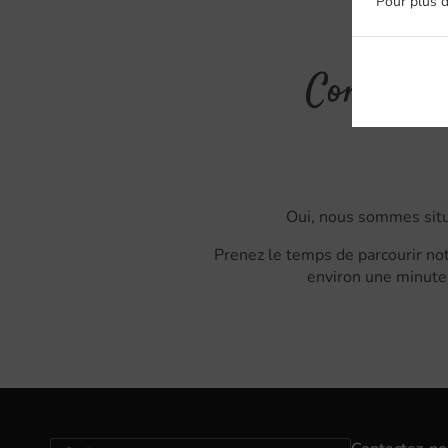
Pour plus d
Commande
Oui, nous sommes situ
Prenez le temps de parcourir not
environ une minute 