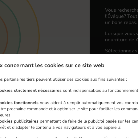
Vous recherche
l'Évêque? Tout
un bons repas.
Lorsque vous v
nourriture de A
Sélectionnez s
que vous appréc
x concernant les cookies sur ce site web
Frais de li
s partenaires tiers peuvent utiliser des cookies aux fins suivantes :
Zone 1
, Mi
cookies strictement nécessaires
sont indispensables au fonctionnement
Zone 2
, Mi
cookies fonctionnels
nous aident à remplir automatiquement vos coordo
Zone 3
, Mi
tre prochaine commande et à optimiser le site pour faciliter les comma
ieures
ookies publicitaires
permettent de faire de la publicité basée sur les ce
érêt et d’adapter le contenu à vos navigateurs et à vos appareils