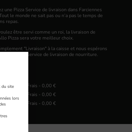
z une Pizza Service de livraison dans Farciennes
out le monde ne sait pas ou n’a pas le temps de
ns repas.
oulez être servi comme un roi, la livraison de
llo Pizza sera votre meilleur choix.
implement "Livraison" à la caisse et nous espérons
ierez notre service de livraison de nourriture.
vraison
n. - 15,00 €, Frais - 0,00 €
 du site
n. - 30,00 €, Frais - 0,00 €
nnées lors
n. - 45,00 €, Frais - 0,00 €
ndes
ntres