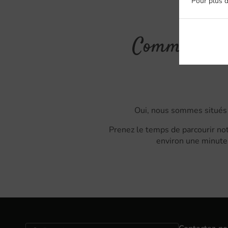
Pour plus d
Commande Av
Oui, nous sommes situés
Prenez le temps de parcourir not
environ une minute 