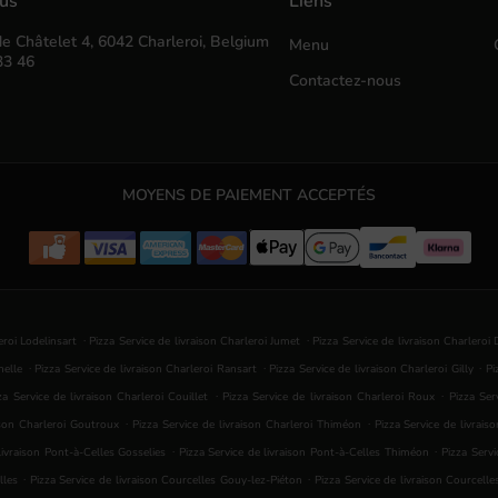
ous
Liens
e Châtelet 4, 6042 Charleroi, Belgium
Menu
33 46
Contactez-nous
MOYENS DE PAIEMENT ACCEPTÉS
.
.
eroi Lodelinsart
Pizza Service de livraison Charleroi Jumet
Pizza Service de livraison Charlero
.
.
.
nelle
Pizza Service de livraison Charleroi Ransart
Pizza Service de livraison Charleroi Gilly
Pi
.
.
za Service de livraison Charleroi Couillet
Pizza Service de livraison Charleroi Roux
Pizza Ser
.
.
ison Charleroi Goutroux
Pizza Service de livraison Charleroi Thiméon
Pizza Service de livrais
.
.
livraison Pont-à-Celles Gosselies
Pizza Service de livraison Pont-à-Celles Thiméon
Pizza Servi
.
.
lles
Pizza Service de livraison Courcelles Gouy-lez-Piéton
Pizza Service de livraison Courcell