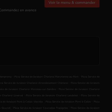
Voir le menu & commander
Commandez en avance
.
.
i Dampremy
Pizza Service de livraison Charleroi Marchienne-au-Pont
Pizza Service de
.
zza Service de livraison Charleroi Arrondissement Charleroi
Pizza Service de livraison
.
vice de livraison Charleroi Monceau-sur-Sambre
Pizza Service de livraison Charleroi
.
.
on Charleroi Loverval
Pizza Service de livraison Charleroi Landelies
Pizza Service de
.
.
ce de livraison Pont-à-Celles Viesville
Pizza Service de livraison Pont-à-Celles
Pizza
.
.
es Souvret
Pizza Service de livraison Courcelles Trazegnies
Pizza Service de livraison