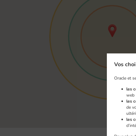
Vos choi
Oracle et se
les 
web
les 
de vo
ultér
les c
d’int