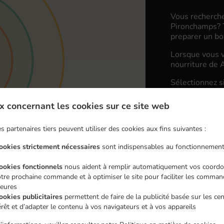
Vous recherche
Pironchamps? T
preparer un bo
Lorsque vous v
nourriture de A
Sélectionnez s
que vous appréc
x concernant les cookies sur ce site web
Frais de li
s partenaires tiers peuvent utiliser des cookies aux fins suivantes :
Zone 1
, Mi
cookies strictement nécessaires
sont indispensables au fonctionnement
Zone 2
, Mi
cookies fonctionnels
nous aident à remplir automatiquement vos coordo
Zone 3
, Mi
tre prochaine commande et à optimiser le site pour faciliter les comma
ieures
ookies publicitaires
permettent de faire de la publicité basée sur les ce
érêt et d’adapter le contenu à vos navigateurs et à vos appareils