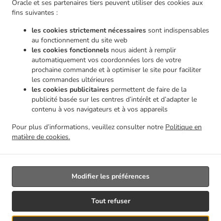
Oracle et ses partenaires tiers peuvent utiliser des cookies aux
.
.
livraison Châtelineau
Pizza Service de livraison Les Bons Villers Wayaux
Pizza Service de
fins suivantes :
.
livraison Les Bons Villers Frasnes-lez-Gosselies
Pizza Service de livraison Les Bons
les cookies strictement nécessaires
sont indispensables
.
.
Villers Thiméon
Pizza Service de livraison Les Bons Villers Heppignies
Pizza Service de
au fonctionnement du site web
.
.
livraison Les Bons Villers Mellet
Pizza Service de livraison Les Bons Villers
Pizza Service
les cookies fonctionnels
nous aident à remplir
.
.
de livraison Gerpinnes Loverval
Pizza Service de livraison Gerpinnes Acoz
Pizza Service
automatiquement vos coordonnées lors de votre
.
.
prochaine commande et à optimiser le site pour faciliter
de livraison Gerpinnes
Pizza Service de livraison Farciennes Fleurus
Pizza Service de
les commandes ultérieures
.
.
livraison Farciennes Pironchamps
Pizza Service de livraison Farciennes Châtelineau
Pizza
les cookies publicitaires
permettent de faire de la
.
Service de livraison Farciennes
Pizza Service de livraison Fontaine-l'Évêque Fontaine-
publicité basée sur les centres d’intérêt et d’adapter le
.
.
L'Évêque
Pizza Service de livraison Fontaine-l'Évêque Leernes
Pizza Service de livraison
contenu à vos navigateurs et à vos appareils
.
.
Fontaine-l'Évêque Forchies-la-Marche
Pizza Service de livraison Fontaine-l'Évêque
Pizza
Pour plus d’informations, veuillez consulter notre
Politique en
.
.
Service de livraison Thuin Gozée
Pizza Service de livraison Thuin
Pizza Service de
matière de cookies.
.
.
livraison Aiseau-Presles Pont-de-Loup
Pizza Service de livraison Aiseau-Presles
Livraison de nourriture à emporter
Modifier les préférences
Géré par:
Tout refuser
Créateur du site | DRJ Digital Company | contact@drjdigitalcompany.be