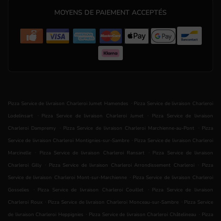
MOYENS DE PAIEMENT ACCEPTÉS
.
Pizza Service de livraison Charleroi Jumet Hamendes
Pizza Service de livraison Charleroi
.
.
Lodelinsart
Pizza Service de livraison Charleroi Jumet
Pizza Service de livraison
.
.
Charleroi Dampremy
Pizza Service de livraison Charleroi Marchienne-au-Pont
Pizza
.
Service de livraison Charleroi Montignies-sur-Sambre
Pizza Service de livraison Charleroi
.
.
Marcinelle
Pizza Service de livraison Charleroi Ransart
Pizza Service de livraison
.
.
Charleroi Gilly
Pizza Service de livraison Charleroi Arrondissement Charleroi
Pizza
.
Service de livraison Charleroi Mont-sur-Marchienne
Pizza Service de livraison Charleroi
.
.
Gosselies
Pizza Service de livraison Charleroi Couillet
Pizza Service de livraison
.
.
Charleroi Roux
Pizza Service de livraison Charleroi Monceau-sur-Sambre
Pizza Service
.
.
de livraison Charleroi Heppignies
Pizza Service de livraison Charleroi Châtelineau
Pizza