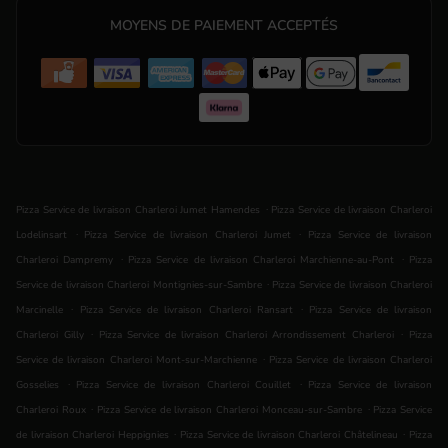
MOYENS DE PAIEMENT ACCEPTÉS
.
Pizza Service de livraison Charleroi Jumet Hamendes
Pizza Service de livraison Charleroi
.
.
Lodelinsart
Pizza Service de livraison Charleroi Jumet
Pizza Service de livraison
.
.
Charleroi Dampremy
Pizza Service de livraison Charleroi Marchienne-au-Pont
Pizza
.
Service de livraison Charleroi Montignies-sur-Sambre
Pizza Service de livraison Charleroi
.
.
Marcinelle
Pizza Service de livraison Charleroi Ransart
Pizza Service de livraison
.
.
Charleroi Gilly
Pizza Service de livraison Charleroi Arrondissement Charleroi
Pizza
.
Service de livraison Charleroi Mont-sur-Marchienne
Pizza Service de livraison Charleroi
.
.
Gosselies
Pizza Service de livraison Charleroi Couillet
Pizza Service de livraison
.
.
Charleroi Roux
Pizza Service de livraison Charleroi Monceau-sur-Sambre
Pizza Service
.
.
de livraison Charleroi Heppignies
Pizza Service de livraison Charleroi Châtelineau
Pizza