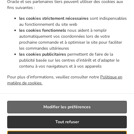
Oracle et ses partenaires tiers peuvent utiliser des cookies aux
.
.
livraison Châtelineau
Pizza Service de livraison Les Bons Villers Wayaux
Pizza Service de
fins suivantes :
.
livraison Les Bons Villers Frasnes-lez-Gosselies
Pizza Service de livraison Les Bons
les cookies strictement nécessaires
sont indispensables
.
.
Villers Thiméon
Pizza Service de livraison Les Bons Villers Heppignies
Pizza Service de
au fonctionnement du site web
.
.
livraison Les Bons Villers Mellet
Pizza Service de livraison Les Bons Villers
Pizza Service
les cookies fonctionnels
nous aident à remplir
.
.
de livraison Gerpinnes Loverval
Pizza Service de livraison Gerpinnes Acoz
Pizza Service
automatiquement vos coordonnées lors de votre
.
.
prochaine commande et à optimiser le site pour faciliter
de livraison Gerpinnes
Pizza Service de livraison Farciennes Fleurus
Pizza Service de
les commandes ultérieures
.
.
livraison Farciennes Pironchamps
Pizza Service de livraison Farciennes Châtelineau
Pizza
les cookies publicitaires
permettent de faire de la
.
Service de livraison Farciennes
Pizza Service de livraison Fontaine-l'Évêque Fontaine-
publicité basée sur les centres d’intérêt et d’adapter le
.
.
L'Évêque
Pizza Service de livraison Fontaine-l'Évêque Leernes
Pizza Service de livraison
contenu à vos navigateurs et à vos appareils
.
.
Fontaine-l'Évêque Forchies-la-Marche
Pizza Service de livraison Fontaine-l'Évêque
Pizza
Pour plus d’informations, veuillez consulter notre
Politique en
.
.
Service de livraison Thuin Gozée
Pizza Service de livraison Thuin
Pizza Service de
matière de cookies.
.
.
livraison Aiseau-Presles Pont-de-Loup
Pizza Service de livraison Aiseau-Presles
Livraison de nourriture à emporter
Modifier les préférences
Géré par:
Tout refuser
Créateur du site | DRJ Digital Company | contact@drjdigitalcompany.be