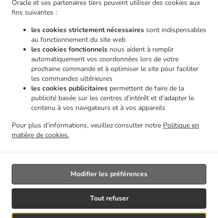
Oracle et ses partenaires tiers peuvent utiliser des cookies aux
.
.
livraison Châtelineau
Pizza Service de livraison Les Bons Villers Wayaux
Pizza Service de
fins suivantes :
.
livraison Les Bons Villers Frasnes-lez-Gosselies
Pizza Service de livraison Les Bons
les cookies strictement nécessaires
sont indispensables
.
.
Villers Thiméon
Pizza Service de livraison Les Bons Villers Heppignies
Pizza Service de
au fonctionnement du site web
.
.
livraison Les Bons Villers Mellet
Pizza Service de livraison Les Bons Villers
Pizza Service
les cookies fonctionnels
nous aident à remplir
.
.
de livraison Gerpinnes Loverval
Pizza Service de livraison Gerpinnes Acoz
Pizza Service
automatiquement vos coordonnées lors de votre
.
.
prochaine commande et à optimiser le site pour faciliter
de livraison Gerpinnes
Pizza Service de livraison Farciennes Fleurus
Pizza Service de
les commandes ultérieures
.
.
livraison Farciennes Pironchamps
Pizza Service de livraison Farciennes Châtelineau
Pizza
les cookies publicitaires
permettent de faire de la
.
Service de livraison Farciennes
Pizza Service de livraison Fontaine-l'Évêque Fontaine-
publicité basée sur les centres d’intérêt et d’adapter le
.
.
L'Évêque
Pizza Service de livraison Fontaine-l'Évêque Leernes
Pizza Service de livraison
contenu à vos navigateurs et à vos appareils
.
.
Fontaine-l'Évêque Forchies-la-Marche
Pizza Service de livraison Fontaine-l'Évêque
Pizza
Pour plus d’informations, veuillez consulter notre
Politique en
.
.
Service de livraison Thuin Gozée
Pizza Service de livraison Thuin
Pizza Service de
matière de cookies.
.
.
livraison Aiseau-Presles Pont-de-Loup
Pizza Service de livraison Aiseau-Presles
Livraison de nourriture à emporter
Modifier les préférences
Géré par:
Tout refuser
Créateur du site | DRJ Digital Company | contact@drjdigitalcompany.be