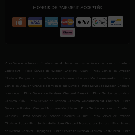
MOYENS DE PAIEMENT ACCEPTÉS
.
Pizza Service de livraison Charleroi Jumet Hamendes
Pizza Service de livraison Charleroi
.
.
Lodelinsart
Pizza Service de livraison Charleroi Jumet
Pizza Service de livraison
.
.
Charleroi Dampremy
Pizza Service de livraison Charleroi Marchienne-au-Pont
Pizza
.
Service de livraison Charleroi Montignies-sur-Sambre
Pizza Service de livraison Charleroi
.
.
Marcinelle
Pizza Service de livraison Charleroi Ransart
Pizza Service de livraison
.
.
Charleroi Gilly
Pizza Service de livraison Charleroi Arrondissement Charleroi
Pizza
.
Service de livraison Charleroi Mont-sur-Marchienne
Pizza Service de livraison Charleroi
.
.
Gosselies
Pizza Service de livraison Charleroi Couillet
Pizza Service de livraison
.
.
Charleroi Roux
Pizza Service de livraison Charleroi Monceau-sur-Sambre
Pizza Service
.
.
de livraison Charleroi Heppignies
Pizza Service de livraison Charleroi Châtelineau
Pizza